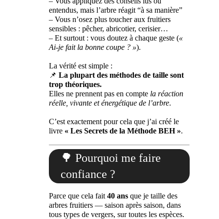
– Vous appliquez des conseils lus ou
entendus, mais l’arbre réagit “à sa manière”
– Vous n’osez plus toucher aux fruitiers
sensibles : pêcher, abricotier, cerisier…
– Et surtout : vous doutez à chaque geste (
«
Ai-je fait la bonne coupe ? »
).
La vérité est simple :
📌
La plupart des méthodes de taille sont
trop théoriques.
Elles ne prennent pas en compte
la réaction
réelle, vivante et énergétique de l’arbre
.
C’est exactement pour cela que j’ai créé le
livre
« Les Secrets de la Méthode BEH »
.
🌳 Pourquoi me faire
confiance ?
Parce que cela fait
40 ans
que je taille des
arbres fruitiers — saison après saison, dans
tous types de vergers, sur toutes les espèces.