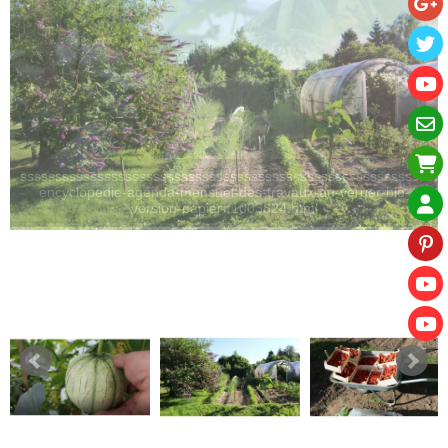
ssssssssssssssssssssssssssssssssssssssssssssssssssssssssssssssss
encyclopedie-agenda-mensuel-des-travaux-au-verger-bio-
version-papier-f1003824.html