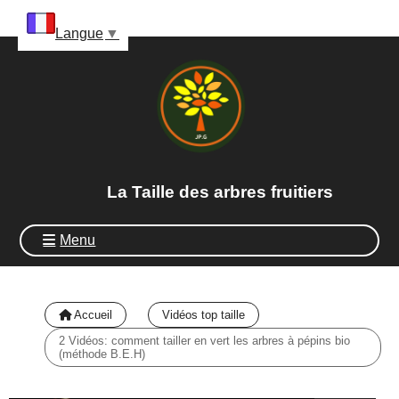
Panneau de gestion des cookies
Langue
▼
La Taille des arbres fruitiers
Menu
Accueil
Vidéos top taille
2 Vidéos: comment tailler en vert les arbres à pépins bio
(méthode B.E.H)