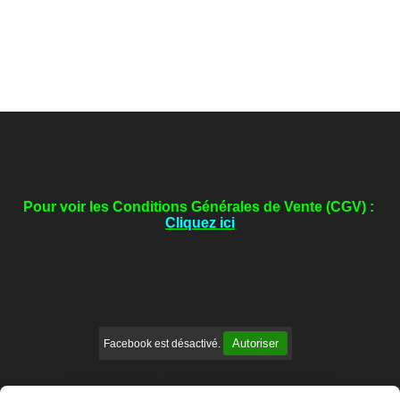

La taille des arbres fruitiers permet d'augmenter de
façon considérable leur production.
Pour voir les Conditions Générales de Vente (CGV) :
Cliquez ici
Autoriser
Facebook est désactivé.
Mentions Légales
Conditions générales de vente