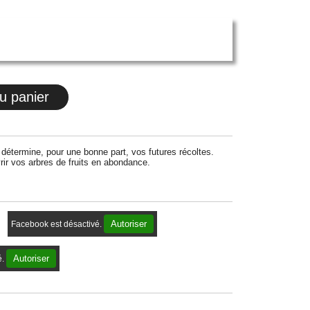
u panier
lle détermine, pour une bonne part, vos futures récoltes.
rir vos arbres de fruits en abondance.
Autoriser
Facebook est désactivé.
Autoriser
é.