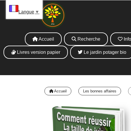
Panneau de gestion des cookies
La 
Langue
▼
Accueil
Recherche
Info
Livres version papier
Le jardin potager bio
Accueil
Les bonnes affaires