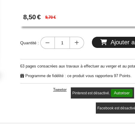
8,50
€
9,70
€
Ajouter a
Quantité :
63 pages consacrées aux travaux à effectuer au verger et au pota
Programme de fidélité : ce produit vous rapportera
97
Points.
Tweeter
Autoriser
Pinterest est désactivé.
Facebook est désactiv