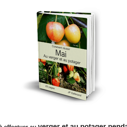
verger et au potager penda
à effectuer au