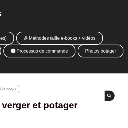
s
ues)
Méthodes taille e-books + vidéos
Processus de commande
Photos potager
 (e-book)
verger et potager