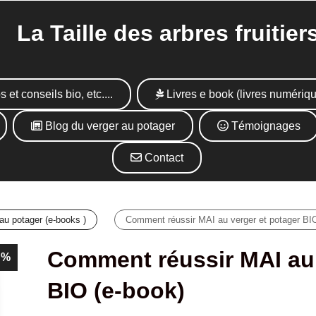
Taille des arbres fruitier
s et conseils bio, etc....
Livres e book (livres numériq
Blog du verger au potager
Témoignages
Contact
au potager (e-books )
Comment réussir MAI au verger et potager BIO
Comment réussir MAI au 
2 %
BIO (e-book)