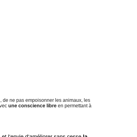
, de ne pas empoisonner les animaux, les
avec
une conscience libre
en permettant à
 et l’envie d’améliorer sans cesse 
la 