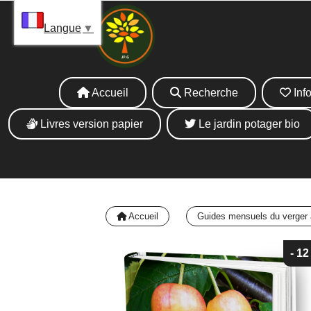
Panneau de gestion des cookies
La 
Langue
▼
Accueil
Recherche
Info
Livres version papier
Le jardin potager bio
Accueil
Guides mensuels du verger 
- 1