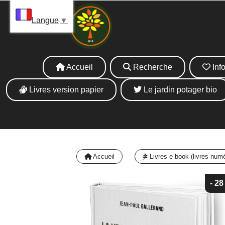
Panneau de gestion des cookies
La 
Langue
▼
Accueil
Recherche
Info
Livres version papier
Le jardin potager bio
Accueil
Livres e book (livres num
- 2