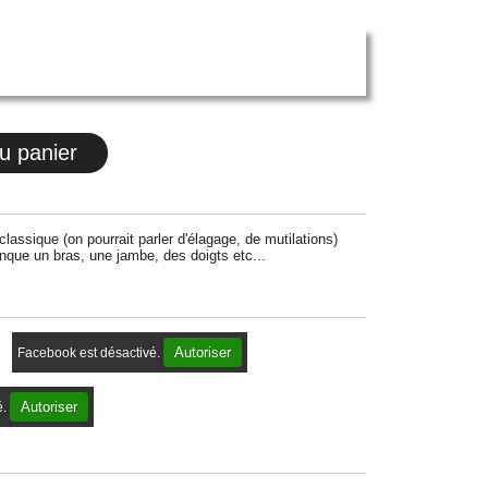
u panier
r classique (on pourrait parler d'élagage, de mutilations)
anque un bras, une jambe, des doigts etc...
Autoriser
Facebook est désactivé.
Autoriser
é.