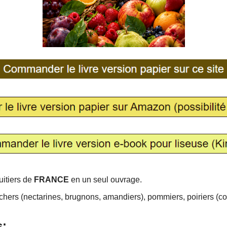
uitiers de
FRANCE
en un seul ouvrage.
pêchers (nectarines, brugnons, amandiers), pommiers, poiriers (cog
s: