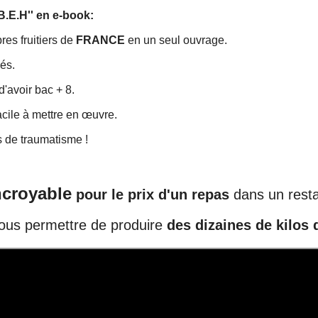
 B.E.H'' en e-book:
res fruitiers de
FRANCE
en un seul ouvrage.
lés.
d'avoir bac + 8.
acile à mettre en œuvre.
s de traumatisme !
ncroyable
pour le prix d'un repas
dans un rest
vous permettre de produire
des dizaines de kilos d