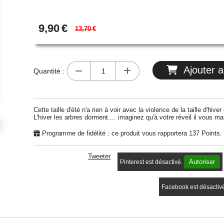
9,90
€
13,70
€
Ajouter a
Quantité :
Cette taille d'été n'a rien à voir avec la violence de la taille d'hive
L'hiver les arbres dorment.... imaginez qu'à votre réveil il vous m
Programme de fidélité : ce produit vous rapportera
137
Points.
Tweeter
Autoriser
Pinterest est désactivé.
Facebook est désactiv