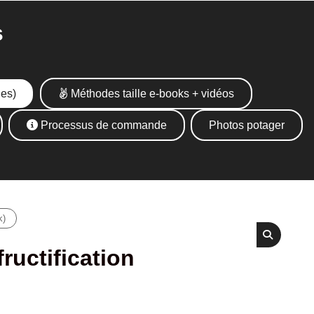
s
ues)
Méthodes taille e-books + vidéos
Processus de commande
Photos potager
k)
fructification