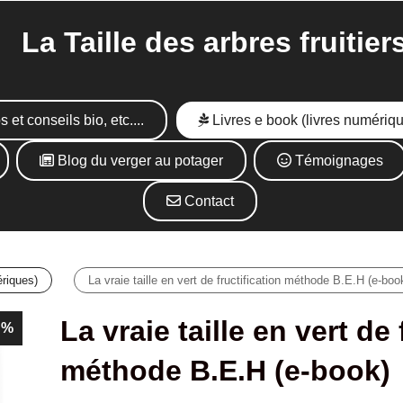
Taille des arbres fruitier
s et conseils bio, etc....
Livres e book (livres numériq
Blog du verger au potager
Témoignages
Contact
ériques)
La vraie taille en vert de fructification méthode B.E.H (e-boo
La vraie taille en vert de 
8 %
méthode B.E.H (e-book)