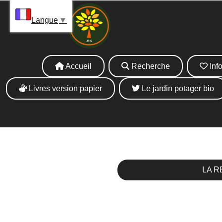
Panneau de gestion des cookies
La 
Langue
▼
Accueil
Recherche
Info
Livres version papier
Le jardin potager bio
LA R