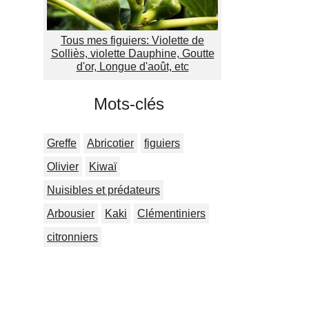
Tous mes figuiers: Violette de
Solliès, violette Dauphine, Goutte
d'or, Longue d'août, etc
Mots-clés
Greffe
Abricotier
figuiers
Olivier
Kiwaï
Nuisibles et prédateurs
Arbousier
Kaki
Clémentiniers
citronniers