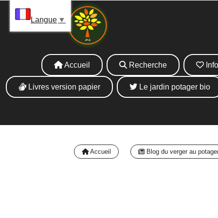
Panneau de gestion des cookies
La 
Langue
▼
Accueil
Recherche
Info
Livres version papier
Le jardin potager bio
Accueil
Blog du verger au potage