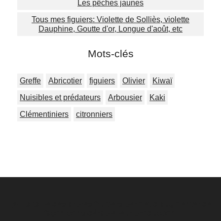
Les pêches jaunes
Tous mes figuiers: Violette de Solliès, violette
Dauphine, Goutte d'or, Longue d'août, etc
Mots-clés
Greffe
Abricotier
figuiers
Olivier
Kiwaï
Nuisibles et prédateurs
Arbousier
Kaki
Clémentiniers
citronniers

La taille des arbres fruitiers permet d'augmenter de
façon considérable leur production.