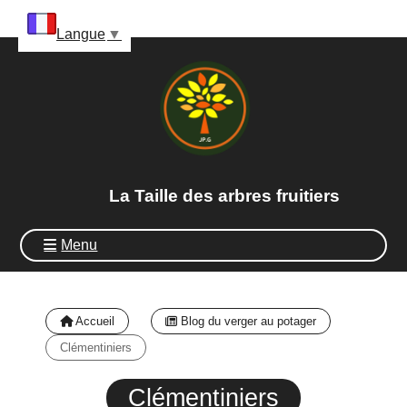
Panneau de gestion des cookies
Langue
▼
La Taille des arbres fruitiers
Menu
Accueil
Blog du verger au potager
Clémentiniers
Clémentiniers