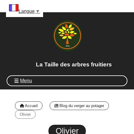
Panneau de gestion des cookies
Langue
▼
La Taille des arbres fruitiers
Menu
Accueil
Blog du verger au potager
Olivier
Olivier