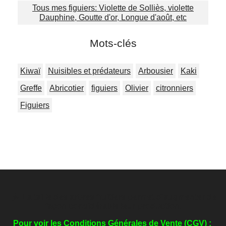
Tous mes figuiers: Violette de Solliès, violette
Dauphine, Goutte d'or, Longue d'août, etc
Mots-clés
Kiwaï
Nuisibles et prédateurs
Arbousier
Kaki
Greffe
Abricotier
figuiers
Olivier
citronniers
Figuiers

La taille des arbres fruitiers permet d'augmenter de
façon considérable leur production.
Pour voir les Conditions Générales de Vente (CGV) :